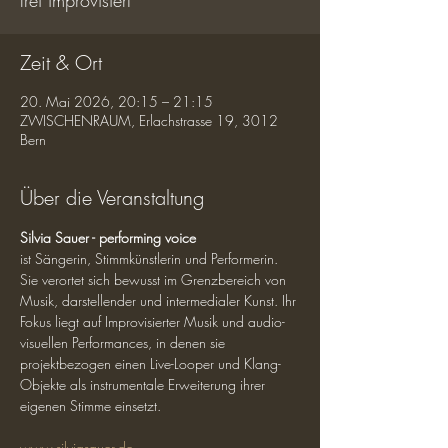
frei improvisiert
Zeit & Ort
20. Mai 2026, 20:15 – 21:15
ZWISCHENRAUM, Erlachstrasse 19, 3012
Bern
Über die Veranstaltung
Silvia Sauer - performing voice
ist Sängerin, Stimmkünstlerin und Performerin. 
Sie verortet sich bewusst im Grenzbereich von 
Musik, darstellender und intermedialer Kunst. Ihr 
Fokus liegt auf Improvisierter Musik und audio-
visuellen Performances, in denen sie 
projektbezogen einen Live-Looper und Klang-
Objekte als instrumentale Erweiterung ihrer 
eigenen Stimme einsetzt.
www.silviasauer.de