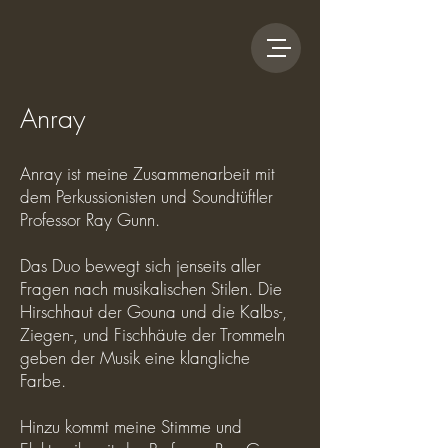
Anray
Anray ist meine Zusammenarbeit mit
dem Perkussionisten und Soundtüftler
Professor Ray Gunn.
Das Duo bewegt sich jenseits aller
Fragen nach musikalischen Stilen.
Die
Hirschhaut der Gouna und die Kalbs-,
Ziegen-, und Fischhäute der Trommeln
geben der Musik eine klangliche
Farbe.
Hinzu kommt meine Stimme und