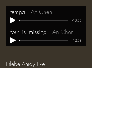
tempa
An Chen
-13:00
four_is_missing
An Chen
-12:08
Erlebe Anray Live