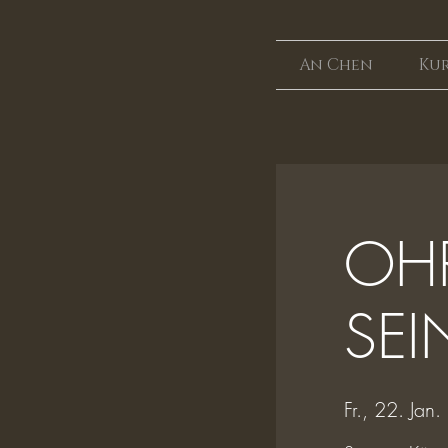
An Chen
Kur
OHR
SEI
Fr., 22. Jan.
 