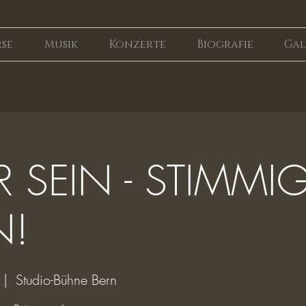
se
Musik
Konzerte
Biografie
Gal
 SEIN - STIMMI
N!
 |  
Studio-Bühne Bern