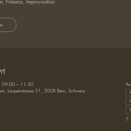
r, Präsenz, Improvisation
en
rt
, 09:00 – 11:30
An
ern, Laupenstrasse 51, 3008 Bern, Schweiz
8 