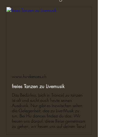
www.hu-dances.ch
freies Tanzen zu Livemusik
Das Bedürfnis, (sich in Trance) zu tanzen
ist alt und sucht auch heute seinen
Ausdruck. Nur gibt es inzwischen selten
die Gelegenheit, das zu Live-Musik zu
tun. Bei Hu dances findest du das. Wir
freuen uns darauf, diese Reise gemeinsam
zu gehen, wir freuen uns auf deinen Tanz!