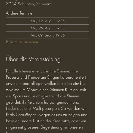
3054 Schüpfen, Schweiz
Andere Termine
Mi., 12. Aug., 19:35
Mi., 26. Aug., 19:35
Mi., 09. Sept., 19:35
8 Termine ansehen
Über die Veranstaltung
Für alle Interessierten, die ihre Stimme, ihre 
Präsenz und Freude am Singen körperorientiert 
erweitern und pflegen wollen biete ich ein- bis 
zweimal im Monat einen Stimmen-Kurs an. Mit 
viel Spass und Leichtigkeit wird die Stimme 
gebildet, ihr Reichtum hörbar gemacht und 
Lieder aus aller Welt gesungen. So werden wir 
fit als Chorsänger, wagen es uns zu zeigen und 
befreien unsere Lust an der Kreativität; oder wir 
singen mit grösserer Begeisterung mit unseren 