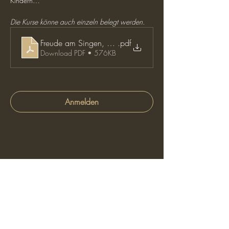
Kindern…
Die Kurse könne auch einzeln belegt werden.
Freude am Singen, 2. Halbjahr 26
.pdf
Download PDF • 576KB
Anmelden
diesen Event teilen