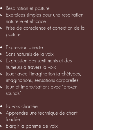
Respiration et posture
Exercices simples pour une respiration
naturelle et efficace
Prise de conscience et correction de la
posture
Expression directe
Sons naturels de la voix
Expression des sentiments et des
humeurs à travers la voix
Jouer avec l'imagination (archétypes,
imaginations, sensations corporelles)
Jeux et improvisations avec "broken
sounds"
La voix chantée
Apprendre une technique de chant
fondée
Élargir la gamme de voix