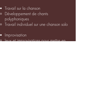
Travail sur la chanson
Développement de chants
polyphoniques
Travail individuel sur une chanson solo
Improvisation
Jeux et improvisations pour mettre en
œuvre l'intégralité de la voix dans son
propre processus créatif
Improvisations avec voix et instruments
Présence sur scène
Surmonter la peur de se montrer
Explorer l'impact de sa voix devant le
groupe (public)