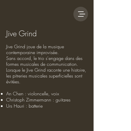
Jive Grind
Jive Grind joue de la musique
contemporaine improvisée.
Sans accord, le trio s'engage dans des
formes musicales de communication.
Lorsque le Jive Grind raconte une histoire,
les pitreries musicales superficielles sont
évitées.
An Chen : violoncelle, voix
Christoph Zimmermann : guitares
Urs Hauri : batterie