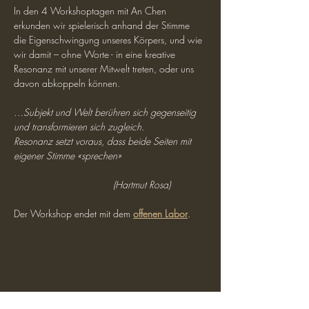
In den 4 Workshoptagen mit An Chen 
erkunden wir spielerisch anhand der Stimme 
die Eigenschwingung unseres Körpers, und wie 
wir damit – ohne Worte - in eine kreative 
Resonanz mit unserer Mitwelt treten, oder uns 
davon abkoppeln können.
…Subjekt und Welt berühren sich gegenseitig 
und transformieren sich zugleich.
Resonanz setzt voraus, dass beide Seiten mit 
eigener Stimme «sprechen»
 (Hartmut Rosa)
Der Workshop endet mit dem 
offenen Labor
.