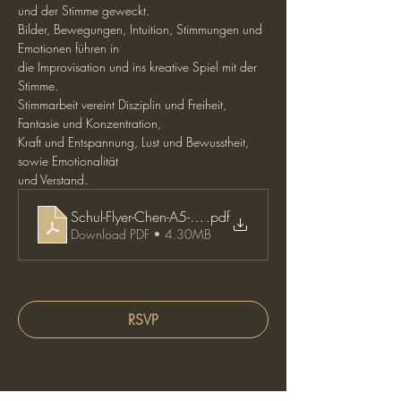
und der Stimme geweckt.
Bilder, Bewegungen, Intuition, Stimmungen und 
Emotionen führen in
die Improvisation und ins kreative Spiel mit der 
Stimme.
Stimmarbeit vereint Disziplin und Freiheit, 
Fantasie und Konzentration,
Kraft und Entspannung, Lust und Bewusstheit, 
sowie Emotionalität
und Verstand.
Schul-Flyer-Chen-A5-2026-27
.pdf
Download PDF • 4.30MB
RSVP