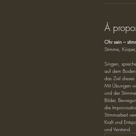
À propo
Ohr sein – stim
Stimme, Körper,
Singen, sprech
auf dem Boden e
das Ziel dieses
Mit Übungen we
und der Stimme
Bilder, Bewegun
die Improvisati
Stimmarbeit vere
Kraft und Entsp
und Verstand.