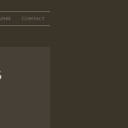
aphie
Contact
G