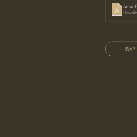
Schul-
Downlo
RSVP