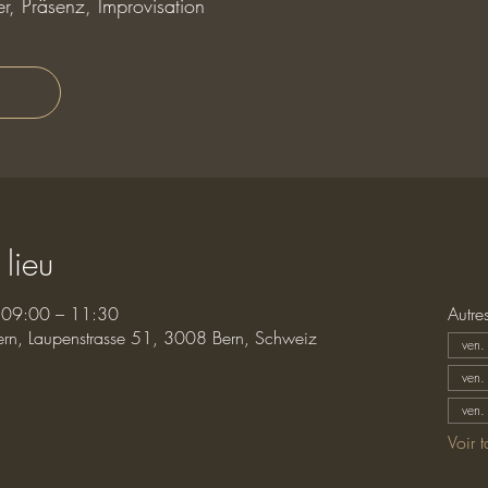
r, Präsenz, Improvisation
 lieu
 09:00 – 11:30
Autre
ern, Laupenstrasse 51, 3008 Bern, Schweiz
ven.
ven.
ven.
Voir 