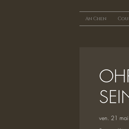
An Chen
Cou
OHR
SEI
ven. 21 mai