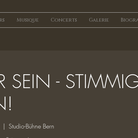
rs
Musique
Concerts
Galerie
Biogr
 SEIN - STIMMI
N!
  |  
Studio-Bühne Bern