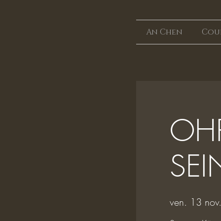
An Chen
Cou
OHR
SEI
ven. 13 nov