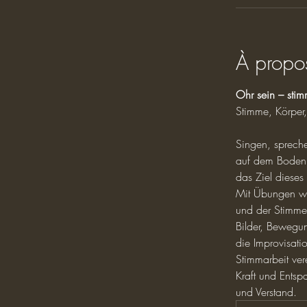
À propo
Ohr sein – stim
Stimme, Körper,
Singen, sprech
auf dem Boden e
das Ziel dieses
Mit Übungen we
und der Stimme
Bilder, Bewegun
die Improvisati
Stimmarbeit vere
Kraft und Entsp
und Verstand.