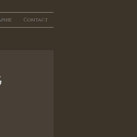
aphie
Contact
G