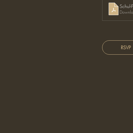
Schul-
Downlo
RSVP