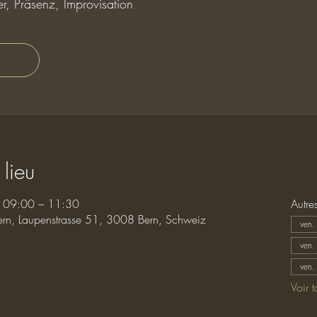
r, Präsenz, Improvisation
 lieu
 09:00 – 11:30
Autre
ern, Laupenstrasse 51, 3008 Bern, Schweiz
ven.
ven.
ven.
Voir 