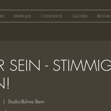
rs
Musique
Concerts
Galerie
Biogr
 SEIN - STIMMI
N!
.
  |  
Studio-Bühne Bern